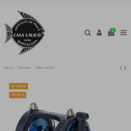
0
Inicio
Ofertas
Mako 4300
¡En oferta!
-80,00 €