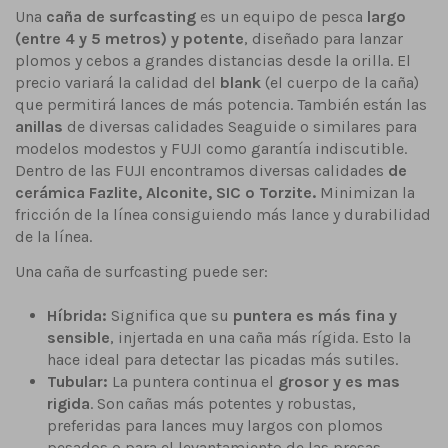
Una
caña de surfcasting
es un equipo de pesca
largo
(entre 4 y 5 metros) y potente
, diseñado para lanzar
plomos y cebos a grandes distancias desde la orilla. El
precio variará la calidad del
blank
(el cuerpo de la caña)
que permitirá lances de más potencia. También están las
anillas
de diversas calidades Seaguide o similares para
modelos modestos y FUJI como garantía indiscutible.
Dentro de las FUJI encontramos diversas calidades
de
cerámica Fazlite, Alconite, SIC o Torzite.
Minimizan la
fricción de la línea consiguiendo más lance y durabilidad
de la línea.
Una caña de surfcasting puede ser:
Híbrida:
Significa que su
puntera es más fina y
sensible
, injertada en una caña más rígida. Esto la
hace ideal para detectar las picadas más sutiles.
Tubular:
La puntera continua el
grosor y es mas
rigida
. Son cañas más potentes y robustas,
preferidas para lances muy largos con plomos
pesados o para el levantamiento de las presas