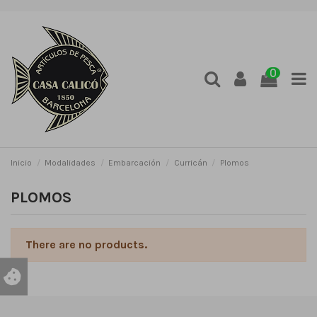
0
Inicio
Modalidades
Embarcación
Curricán
Plomos
PLOMOS
There are no products.