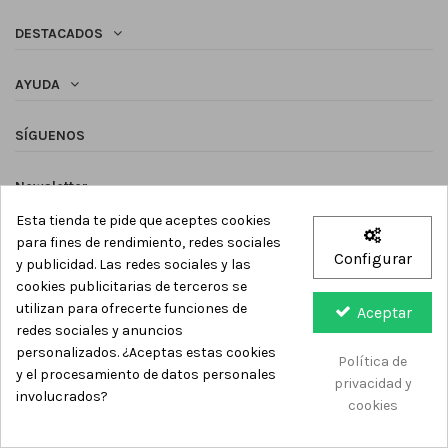
DESTACADOS
AYUDA
SÍGUENOS
Newsletter
Esta tienda te pide que aceptes cookies
para fines de rendimiento, redes sociales
Configurar
y publicidad. Las redes sociales y las
cookies publicitarias de terceros se
utilizan para ofrecerte funciones de
Aceptar
Casa Calicó - Todos los derechos reservados -
2026
redes sociales y anuncios
personalizados. ¿Aceptas estas cookies
Política de
y el procesamiento de datos personales
privacidad y
involucrados?
cookies