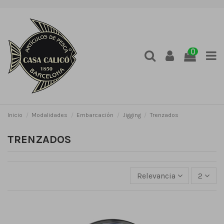
0
Inicio
Modalidades
Embarcación
Jigging
Trenzados
TRENZADOS
Relevancia
2