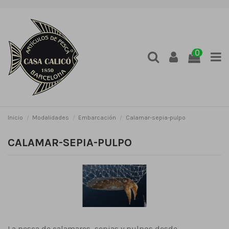
0
Inicio
Modalidades
Embarcación
Calamar-sepia-pulpo
CALAMAR-SEPIA-PULPO
La pesca de calamares, sepias y pulpos desde