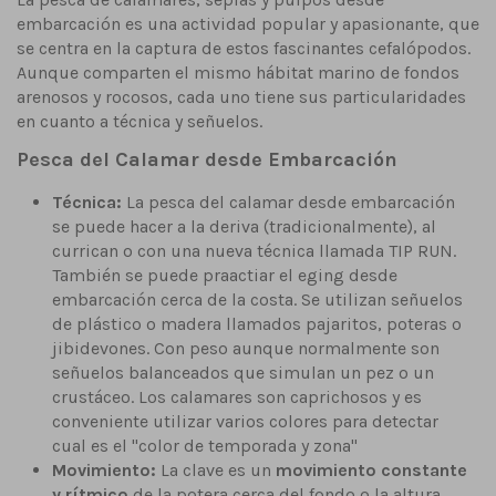
embarcación es una actividad popular y apasionante, que
se centra en la captura de estos fascinantes cefalópodos.
Aunque comparten el mismo hábitat marino de fondos
arenosos y rocosos, cada uno tiene sus particularidades
en cuanto a técnica y señuelos.
Pesca del Calamar desde Embarcación
Técnica:
La pesca del calamar desde embarcación
se puede hacer a la deriva (tradicionalmente), al
currican o con una nueva técnica llamada TIP RUN.
También se puede praactiar el eging desde
embarcación cerca de la costa. Se utilizan señuelos
de plástico o madera llamados pajaritos, poteras o
jibidevones. Con peso aunque normalmente son
señuelos balanceados que simulan un pez o un
crustáceo. Los calamares son caprichosos y es
conveniente utilizar varios colores para detectar
cual es el "color de temporada y zona"
Movimiento:
La clave es un
movimiento constante
y rítmico
de la potera cerca del fondo o la altura