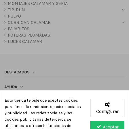
MONTAJES CALAMAR Y SEPIA
TIP-RUN
PULPO
CURRICAN CALAMAR
PAJARITOS
POTERAS PLOMADAS
LUCES CALAMAR
DESTACADOS
AYUDA
Esta tienda te pide que aceptes cookies
SÍGUENOS
para fines de rendimiento, redes sociales
Configurar
y publicidad. Las redes sociales y las
Newsletter
cookies publicitarias de terceros se
utilizan para ofrecerte funciones de
Aceptar