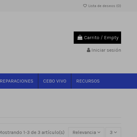
Lista de deseos (
0
)
Carrito
/
Empty
Iniciar sesión
REPARACIONES
CEBO VIVO
RECURSOS
Mostrando 1-3 de 3 artículo(s)
Relevancia
3