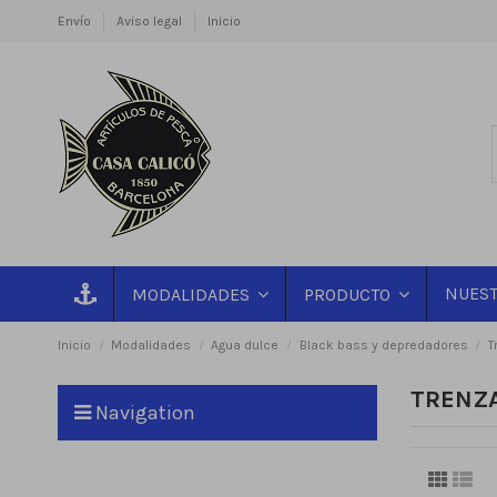
Envío
Aviso legal
Inicio
NUEST
MODALIDADES
PRODUCTO
Inicio
Modalidades
Agua dulce
Black bass y depredadores
T
TRENZ
Navigation