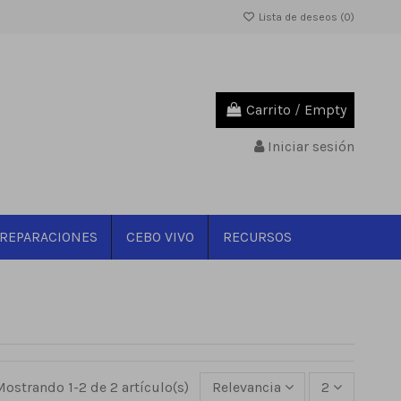
Lista de deseos (
0
)
Carrito
/
Empty
Iniciar sesión
REPARACIONES
CEBO VIVO
RECURSOS
Mostrando 1-2 de 2 artículo(s)
Relevancia
2