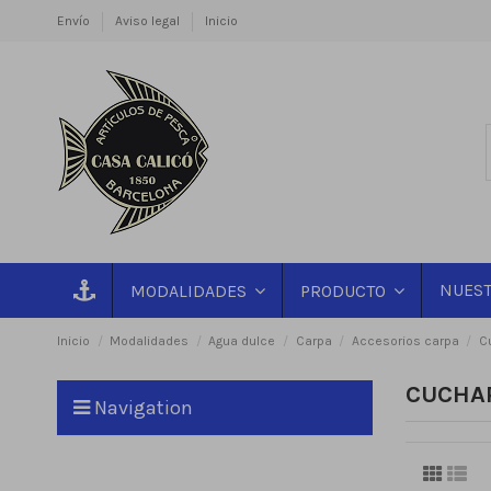
Envío
Aviso legal
Inicio
NUEST
MODALIDADES
PRODUCTO
Inicio
Modalidades
Agua dulce
Carpa
Accesorios carpa
C
CUCHA
Navigation