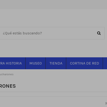
RA HISTORIA
MUSEO
TIENDA
CORTINA DE RED
ucharones
RONES