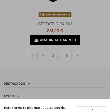
Bajo pedido proveedor
CERTATE G 24 SW
651,20 €
AÑADIR AL CARRITO
1
2
3
…
8
DESTACADOS
AYUDA
Esta tienda te pide que aceptes cookies
SÍGUENOS