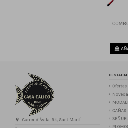
COMBO
AÑ
DESTACA
Ofertas
Noveda
MODAL
CAÑAS
SEÑUE
Carrer d'Àvila, 94, Sant Martí
PLOMO