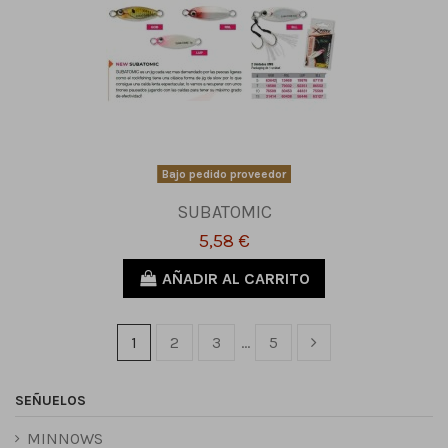
Bajo pedido proveedor
SUBATOMIC
5,58 €
AÑADIR AL CARRITO
1
2
3
…
5
SEÑUELOS
MINNOWS