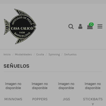
0
Inicio
Modalidades
Costa
Spinning
Señuelos
SEÑUELOS
MINNOWS
POPPERS
JIGS
STICKBAITS
Y