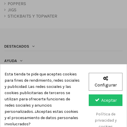
POPPERS
JIGS
STICKBAITS Y TOPWATER
DESTACADOS
AYUDA
Esta tienda te pide que aceptes cookies
SÍGUENOS
para fines de rendimiento, redes sociales
Configurar
y publicidad. Las redes sociales y las
Newsletter
cookies publicitarias de terceros se
utilizan para ofrecerte funciones de
Aceptar
redes sociales y anuncios
personalizados. ¿Aceptas estas cookies
Política de
y el procesamiento de datos personales
privacidad y
involucrados?
cookies