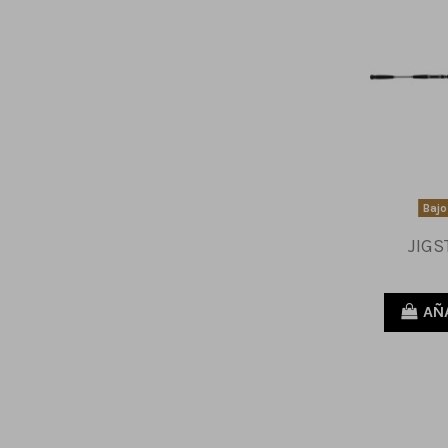
Bajo
JIGS
AÑ