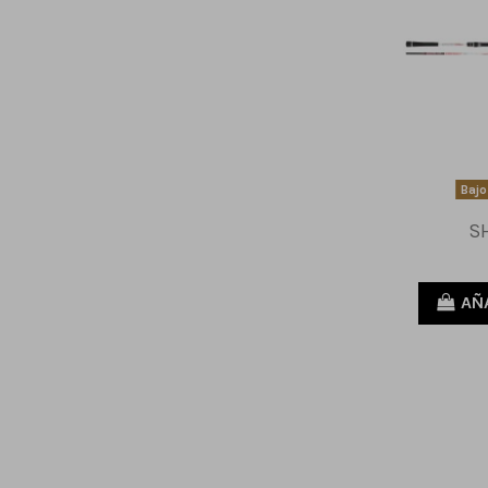
Bajo
S
AÑ