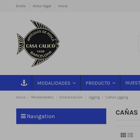
Envío
Aviso legal
Inicio
NUEST
MODALIDADES
PRODUCTO
Inicio
Modalidades
Embarcación
Jigging
Cañas jigging
CAÑAS 
Navigation