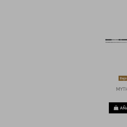
Bajo
MYTH
AÑ