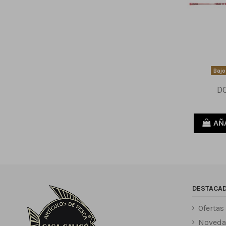
Bajo
D
AÑ
DESTACA
Ofertas
Noveda