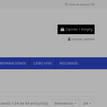
Lista de deseos (
0
)
Carrito
/
Empty
Iniciar sesión
REPARACIONES
CEBO VIVO
RECURSOS
rando 1-24 de 54 artículo(s)
Relevancia
24