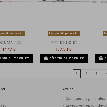
 pedido proveedor
Bajo pedido proveedor
Ba
OGUMA-RED
MYTHIC HOIST
47,47 €
167,94 €
ADIR AL CARRITO
AÑADIR AL CARRITO
A
1
2
3
DOS
AYUDA
Condiciones generales
des
Envíos, entregas y devo