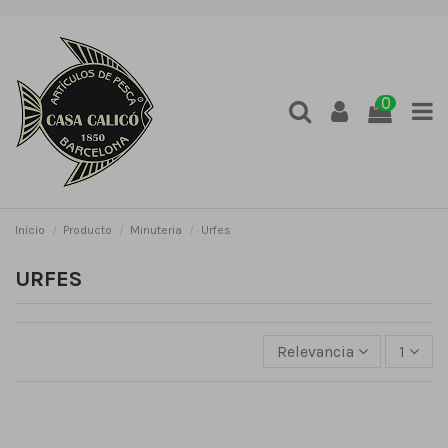
0
Inicio
Producto
Minuteria
Urfes
URFES
Relevancia
1