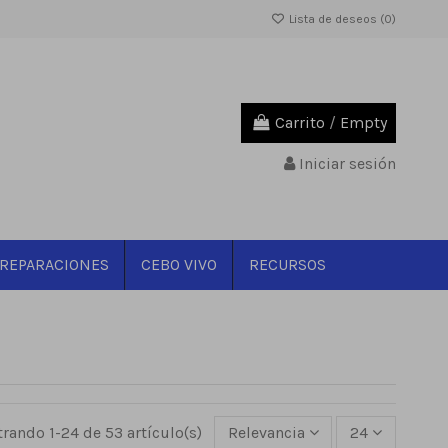
Lista de deseos (
0
)
Carrito
/
Empty
Iniciar sesión
REPARACIONES
CEBO VIVO
RECURSOS
rando 1-24 de 53 artículo(s)
Relevancia
24