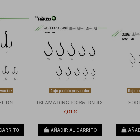
oveedor
Bajo pedido proveedor
Bajo p
31-BN
ISEAMA RING 10085-BN 4X
SOD
7,01 €
 CARRITO
AÑADIR AL CARRITO
AÑAD