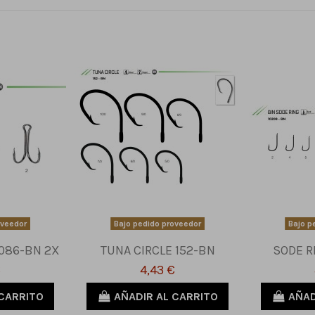
oveedor
Bajo pedido proveedor
Bajo p
086-BN 2X
TUNA CIRCLE 152-BN
SODE R
€
4,43 €
 CARRITO
AÑADIR AL CARRITO
AÑAD