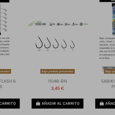
oveedor
Bajo pedido proveedor
Bajo p
FLASH 6
11048-BN
SABIKI
S
P
3,45 €
€
 CARRITO
AÑADIR AL CARRITO
AÑAD