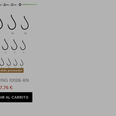
edido proveedor
RING 10026-BN
7,76 €
IR AL CARRITO