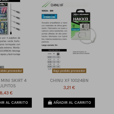
edido proveedor
Bajo pedido proveedor
 MINI SKIRT 4
CHINU XF 10024BN
ULPITOS
3,21 €
8,43 €
IR AL CARRITO
AÑADIR AL CARRITO