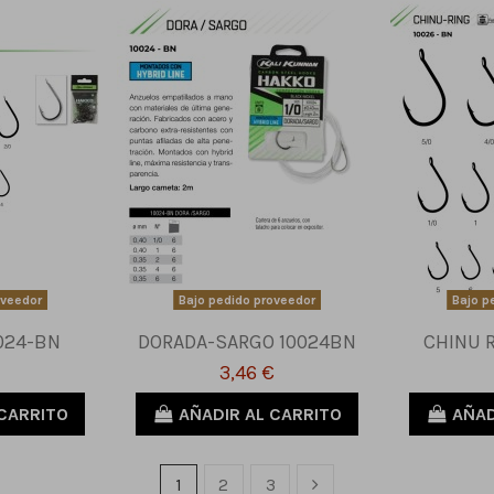
oveedor
Bajo pedido proveedor
Bajo p
024-BN
DORADA-SARGO 10024BN
CHINU 
3,46 €
 CARRITO
AÑADIR AL CARRITO
AÑAD
1
2
3