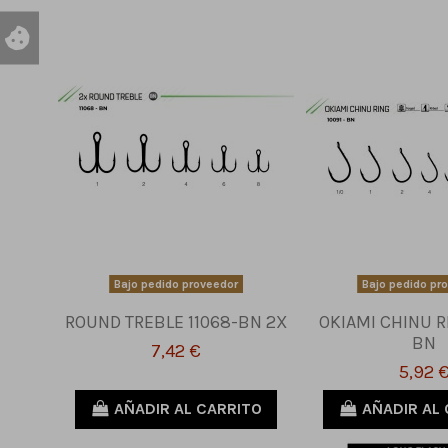
Bajo pedido proveedor
Bajo pedido pr
ROUND TREBLE 11068-BN 2X
OKIAMI CHINU R
BN
7,42 €
5,92 
AÑADIR AL CARRITO
AÑADIR AL