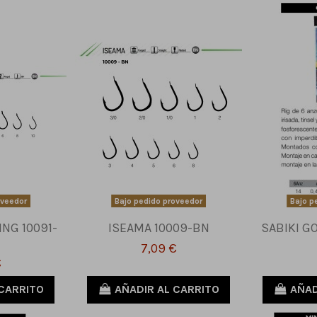
oveedor
Bajo pedido proveedor
Bajo p
ING 10091-
ISEAMA 10009-BN
SABIKI G
7,09 €
€
 CARRITO
AÑADIR AL CARRITO
AÑAD