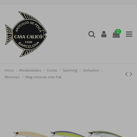
0
Inicio
Modalidades
Costa
Spinning
Señuelos
Minnows
Mag minnow slim flat