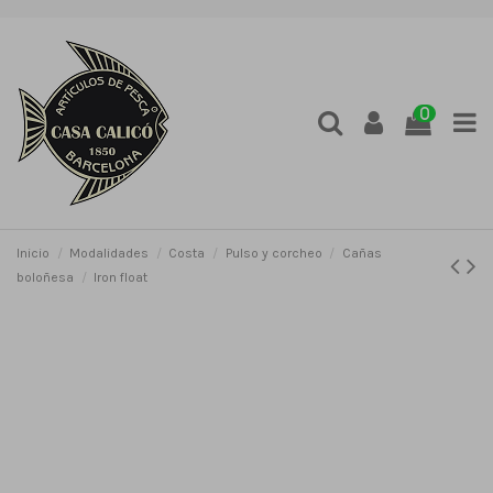
0
Inicio
Modalidades
Costa
Pulso y corcheo
Cañas
boloñesa
Iron float